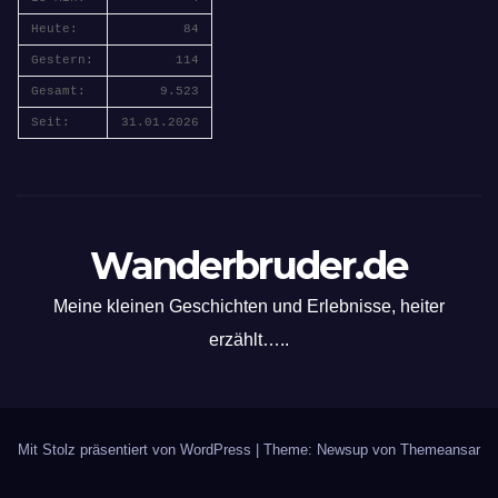
Heute:
84
Gestern:
114
Gesamt:
9.523
Seit:
31.01.2026
Wanderbruder.de
Meine kleinen Geschichten und Erlebnisse, heiter
erzählt…..
Mit Stolz präsentiert von WordPress
|
Theme: Newsup von
Themeansar