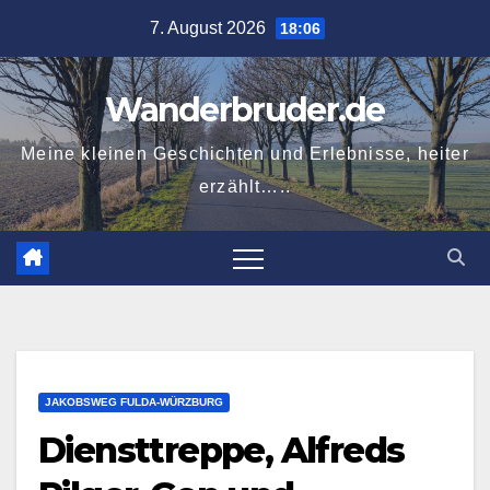
Zum
7. August 2026
18:06
Inhalt
springen
Wanderbruder.de
Meine kleinen Geschichten und Erlebnisse, heiter
erzählt…..
JAKOBSWEG FULDA-WÜRZBURG
Diensttreppe, Alfreds