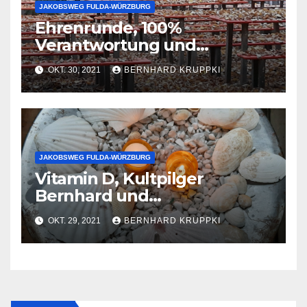
JAKOBSWEG FULDA-WÜRZBURG
Ehrenrunde, 100%
Verantwortung und
Weintrinker auf der
OKT. 30, 2021
BERNHARD KRUPPKI
Mainbrücke
JAKOBSWEG FULDA-WÜRZBURG
Vitamin D, Kultpilger
Bernhard und
Mohrrübenberg
OKT. 29, 2021
BERNHARD KRUPPKI