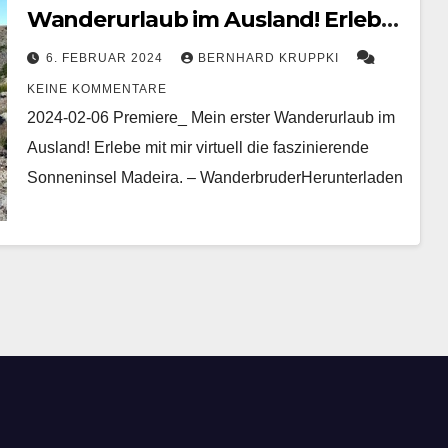
Wanderurlaub im Ausland! Erlebe
mit mir virtuell die faszinierende
6. FEBRUAR 2024
BERNHARD KRUPPKI
Sonneninsel Madeira.
KEINE KOMMENTARE
2024-02-06 Premiere_ Mein erster Wanderurlaub im
Ausland! Erlebe mit mir virtuell die faszinierende
Sonneninsel Madeira. – WanderbruderHerunterladen