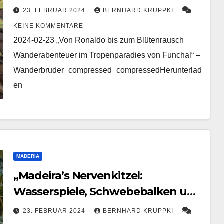
im Tropenparadies von Funchal“
23. FEBRUAR 2024
BERNHARD KRUPPKI
KEINE KOMMENTARE
2024-02-23 „Von Ronaldo bis zum Blütenrausch_
Wanderabenteuer im Tropenparadies von Funchal“ –
Wanderbruder_compressed_compressedHerunterlad
en
MADERIA
„Madeira’s Nervenkitzel:
Wasserspiele, Schwebebalken und
Tunnelabenteuer auf der
23. FEBRUAR 2024
BERNHARD KRUPPKI
Abschlusswanderung“