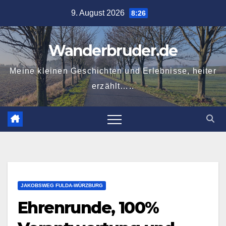
Zum
9. August 2026
8:26
Inhalt
springen
Wanderbruder.de
Meine kleinen Geschichten und Erlebnisse, heiter
erzählt…..
JAKOBSWEG FULDA-WÜRZBURG
Ehrenrunde, 100%