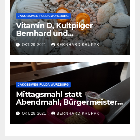
JAKOBSWEG FULDA-WÜRZBURG
Vitamin D, Kultpilger
Bernhard und
Mohrrübenberg
OKT. 29, 2021
BERNHARD KRUPPKI
JAKOBSWEG FULDA-WÜRZBURG
Mittagsmahl statt
Abendmahl, Bürgermeister
und Gespenst
OKT. 28, 2021
BERNHARD KRUPPKI