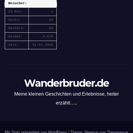
Besucher:
15 Min:
1
Heute:
29
Gestern:
95
Gesamt:
9.679
Seit:
31.01.2026
Wanderbruder.de
Meine kleinen Geschichten und Erlebnisse, heiter
erzählt…..
Mit Stolz präsentiert von WordPress
|
Theme: Newsup von
Themeansar