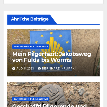
Ähnliche Beiträge
JAKOBSWEG FULDA-WORMS
Mein Pilgerfazit: Jakobsweg
von Fulda bis Worms
AUG. 8, 2023
BERNHARD KRUPPKI
JAKOBSWEG FULDA-WORMS
Geschafft! Pilgerende und