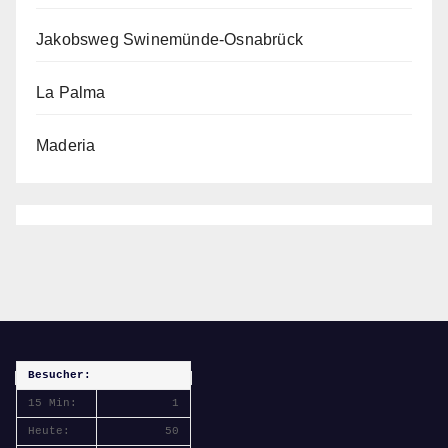
Jakobsweg Swinemünde-Osnabrück
La Palma
Maderia
Besucher:
15 Min:
1
Heute:
50