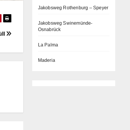
Jakobsweg Rothenburg – Speyer
Jakobsweg Swinemünde-
Osnabrück
üll
La Palma
Maderia