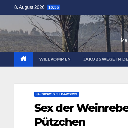
Zum
8. August 2026
10:55
Inhalt
springen
Mei
WILLKOMMEN
JAKOBSWEGE IN 
JAKOBSWEG FULDA-WORMS
Sex der Weinrebe
Pützchen