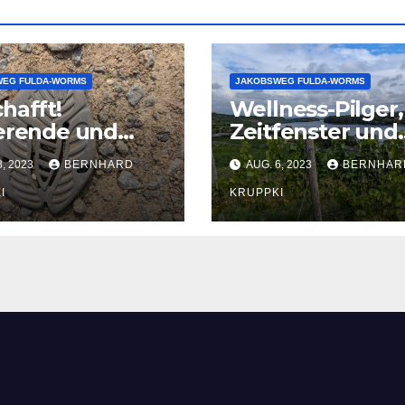
EG FULDA-WORMS
JAKOBSWEG FULDA-WORMS
hafft!
Wellness-Pilger,
erende und
Zeitfenster und
nzwiebeln
Müll
8, 2023
BERNHARD
AUG. 6, 2023
BERNHAR
I
KRUPPKI