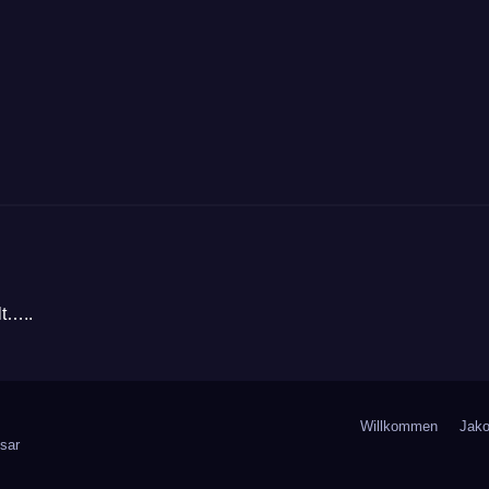
lt…..
Willkommen
Jako
sar