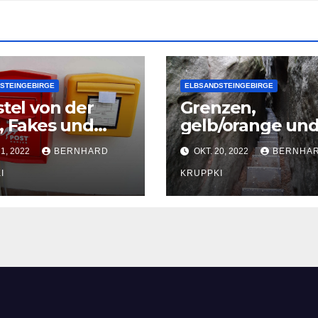
STEINGEBIRGE
ELBSANDSTEINGEBIRGE
stel von der
Grenzen,
, Fakes und
gelb/orange un
e
Spalte
21, 2022
BERNHARD
OKT. 20, 2022
BERNHA
I
KRUPPKI