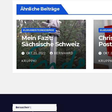
Ähnliche Beiträge
ELBSANDSTEINGEBIRGE
ELBSAND
Mein Fazit:
Chri
Sächsische Schweiz
Post
Ratt
OKT. 21, 2022
BERNHARD
OKT. 
KRUPPKI
KRUPPK
Besucher: