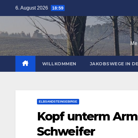
Zum
6. August 2026
18:59
Inhalt
springen
Mei
WILLKOMMEN
JAKOBSWEGE IN 
ELBSANDSTEINGEBIRGE
Kopf unterm Arm,
Schweifer