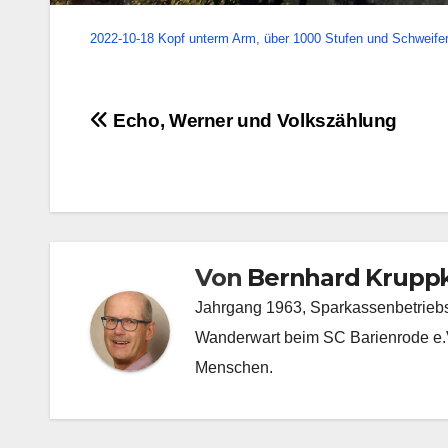
2022-10-18 Kopf unterm Arm, über 1000 Stufen und Schweif
Beitragsnavigation
Echo, Werner und Volkszählung
Von
Bernhard Kruppk
Jahrgang 1963, Sparkassenbetriebswi
Wanderwart beim SC Barienrode e.V.
Menschen.