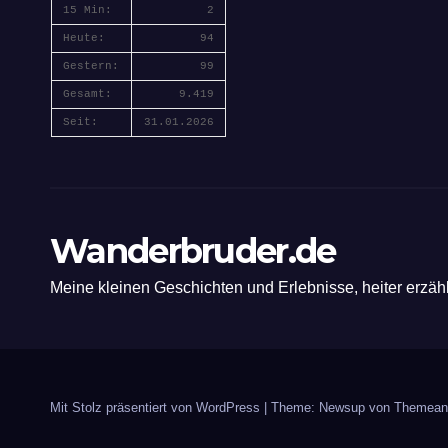
15 Min:
2
Heute:
94
Gestern:
99
Gesamt:
9.419
Seit:
31.01.2026
Wanderbruder.de
Meine kleinen Geschichten und Erlebnisse, heiter erzäh
Mit Stolz präsentiert von WordPress
|
Theme: Newsup von
Themean