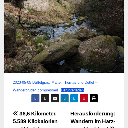
2023-05-05 Büffelgras, Malte, Thomas und Detlef –
Wanderbruder_compressed
Herunterladen
Beitragsnavigation
36,6 Kilometer,
Herausforderung:
5.589 Kilokalorien
Wandern im Harz-