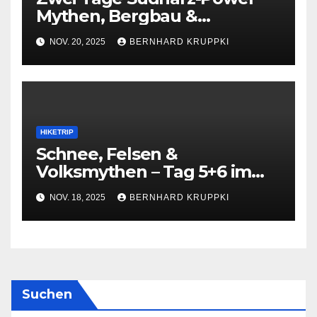
Mythen, Bergbau &
Höhenmeter auf dem Weg
NOV. 20, 2025
BERNHARD KRUPPKI
zum 6. Wanderkaiser
HIKETRIP
Schnee, Felsen &
Volksmythen – Tag 5+6 im
Harz
NOV. 18, 2025
BERNHARD KRUPPKI
Suchen