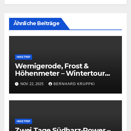
Ähnliche Beiträge
HIKETRIP
Wernigerode, Frost &
Höhenmeter – Wintertour
mit Solo-Finish
NOV. 22, 2025
BERNHARD KRUPPKI
HIKETRIP
Zwei Tage Südharz-Power –