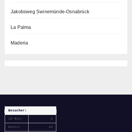
Jakobsweg Swinemünde-Osnabrück
La Palma
Maderia
Besucher:
15 Min:
2
Heute:
43