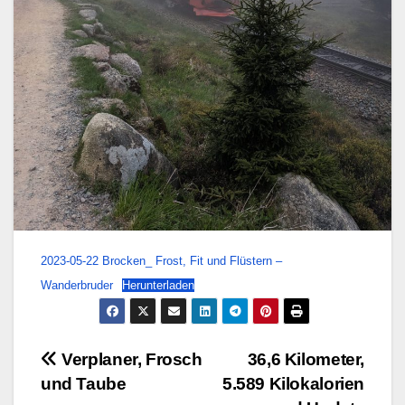
2023-05-22 Brocken_ Frost, Fit und Flüstern –
Wanderbruder
Herunterladen
Beitragsnavigation
Verplaner, Frosch
36,6 Kilometer,
und Taube
5.589 Kilokalorien