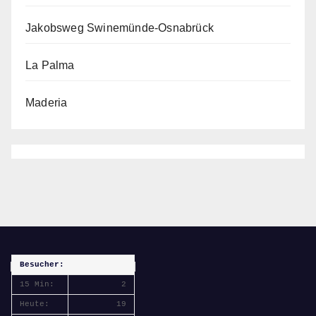
Jakobsweg Swinemünde-Osnabrück
La Palma
Maderia
Besucher:
15 Min:
2
Heute:
19