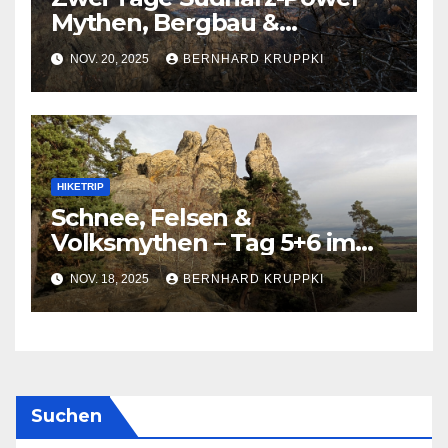
Mythen, Bergbau &
Höhenmeter auf dem Weg
NOV. 20, 2025
BERNHARD KRUPPKI
zum 6. Wanderkaiser
HIKETRIP
Schnee, Felsen &
Volksmythen – Tag 5+6 im
Harz
NOV. 18, 2025
BERNHARD KRUPPKI
Suchen