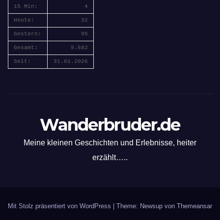
15 Min:
4
Heute:
32
Gestern:
95
Gesamt:
9.682
Seit:
31.01.2026
Wanderbruder.de
Meine kleinen Geschichten und Erlebnisse, heiter
erzählt…..
Mit Stolz präsentiert von WordPress
|
Theme: Newsup von
Themeansar