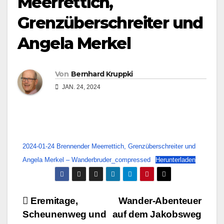
Meerrettich,
Grenzüberschreiter und
Angela Merkel
Von
Bernhard Kruppki
JAN. 24, 2024
2024-01-24 Brennender Meerrettich, Grenzüberschreiter und
Angela Merkel – Wanderbruder_compressed
Herunterladen
Beitragsnavigation
Eremitage,
Wander-Abenteuer
Scheunenweg und
auf dem Jakobsweg