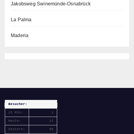
Jakobsweg Swinemünde-Osnabrück
La Palma
Maderia
Besucher:
15 Min:
1
Heute:
11
Gestern:
95