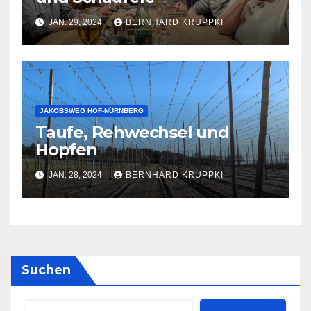
JAN. 29, 2024
BERNHARD KRUPPKI
JAKOBSWEG HOF-NÜRNBERG
Taufe, Rehwechsel und
Hopfen
JAN. 28, 2024
BERNHARD KRUPPKI
Suchen