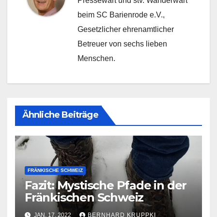
Pressewart und stv. Wanderwart
beim SC Barienrode e.V.,
Gesetzlicher ehrenamtlicher
Betreuer von sechs lieben
Menschen.
Ähnliche Beiträge
FRÄNKISCHE SCHWEIZ
Fazit: Mystische Pfade in der
Fränkischen Schweiz
JAN. 17, 2022
BERNHARD KRUPPKI