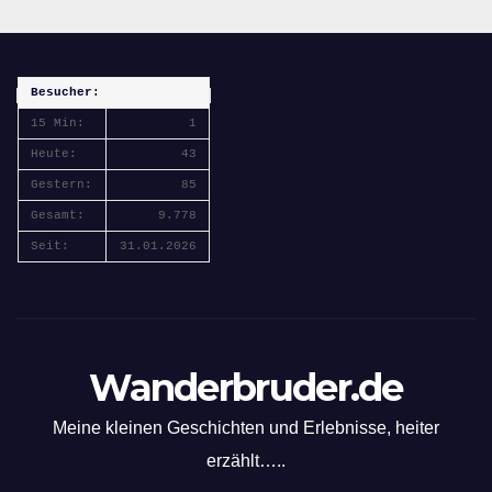
Besucher:
15 Min:
1
Heute:
43
Gestern:
85
Gesamt:
9.778
Seit:
31.01.2026
Wanderbruder.de
Meine kleinen Geschichten und Erlebnisse, heiter
erzählt…..