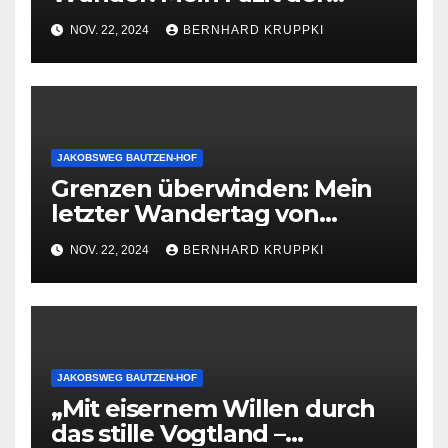
Jakobsweg-Wanderung von
NOV. 22, 2024
BERNHARD KRUPPKI
Bautzen nach Hof
JAKOBSWEG BAUTZEN-HOF
Grenzen überwinden: Mein
letzter Wandertag von
Bautzen nach Hof
NOV. 22, 2024
BERNHARD KRUPPKI
JAKOBSWEG BAUTZEN-HOF
„Mit eisernem Willen durch
das stille Vogtland –