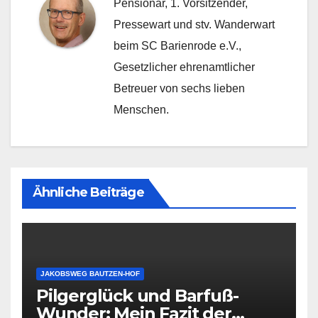
Pensionär, 1. Vorsitzender,
Pressewart und stv. Wanderwart
beim SC Barienrode e.V.,
Gesetzlicher ehrenamtlicher
Betreuer von sechs lieben
Menschen.
Ähnliche Beiträge
JAKOBSWEG BAUTZEN-HOF
Pilgerglück und Barfuß-
Wunder: Mein Fazit der