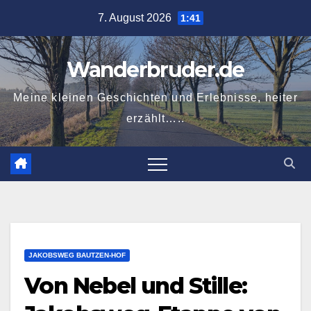
Zum
7. August 2026
1:41
Inhalt
springen
Wanderbruder.de
Meine kleinen Geschichten und Erlebnisse, heiter
erzählt…..
JAKOBSWEG BAUTZEN-HOF
Von Nebel und Stille: