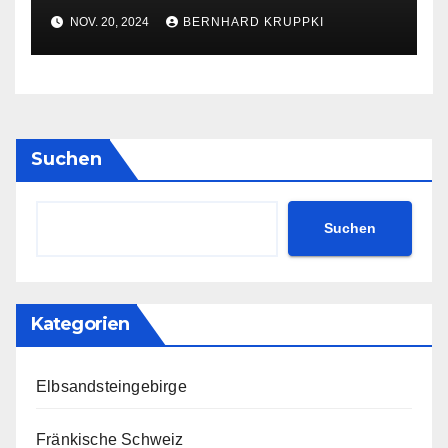
Schweinehund, Akku und FC
NOV. 20, 2024
BERNHARD KRUPPKI
Aue!“
Suchen
Suchen
Kategorien
Elbsandsteingebirge
Fränkische Schweiz