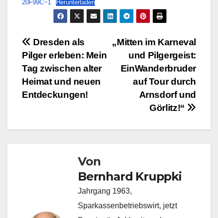
20F99C~1
Herunterladen
Beitragsnavigation
Dresden als
„Mitten im Karneval
Pilger erleben: Mein
und Pilgergeist:
Tag zwischen alter
EinWanderbruder
Heimat und neuen
auf Tour durch
Entdeckungen!
Arnsdorf und
Görlitz!“
Von
Bernhard Kruppki
Jahrgang 1963,
Sparkassenbetriebswirt, jetzt