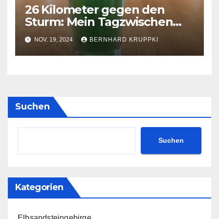
26 Kilometer gegen den
Sturm: Mein Tagzwischen
Saures, Sauerbraten und
NOV. 19, 2024
BERNHARD KRUPPKI
eine Jakobs- Kapelle
Suchen
Suchen
Kategorien
Elbsandsteingebirge