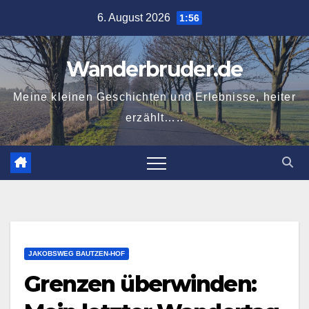
Zum
6. August 2026
1:56
Inhalt
springen
Wanderbruder.de
Meine kleinen Geschichten und Erlebnisse, heiter
erzählt…..
JAKOBSWEG BAUTZEN-HOF
Grenzen überwinden: