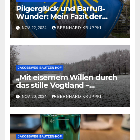
Pilgerglück und Barfuß-
Wunder: Mein Fazit der
Jakobsweg-Wanderung von
NOV. 22, 2024
BERNHARD KRUPPKI
Bautzen nach Hof
JAKOBSWEG BAUTZEN-HOF
„Mit eisernem Willen durch
das stille Vogtland –
Schweinehund, Akku und FC
NOV. 20, 2024
BERNHARD KRUPPKI
Aue!“
JAKOBSWEG BAUTZEN-HOF