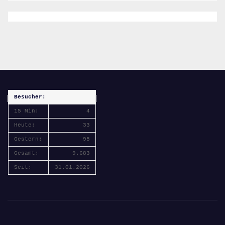
Besucher:
15 Min:
4
Heute:
33
Gestern:
95
Gesamt:
9.683
Seit:
31.01.2026