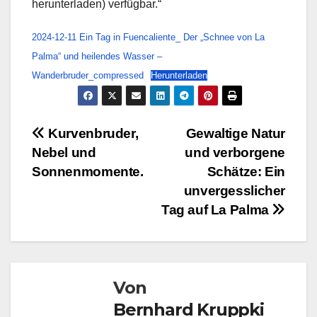
herunterladen) verfügbar.“
2024-12-11 Ein Tag in Fuencaliente_ Der „Schnee von La
Palma“ und heilendes Wasser –
Wanderbruder_compressed
Herunterladen
Beitragsnavigation
Kurvenbruder,
Gewaltige Natur
Nebel und
und verborgene
Sonnenmomente.
Schätze: Ein
unvergesslicher
Tag auf La Palma
Von
Bernhard Kruppki