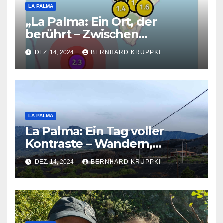
LA PALMA
„La Palma: Ein Ort, der
berührt – Zwischen
Schönheit und
DEZ. 14, 2024
BERNHARD KRUPPKI
Herausforderungen“
LA PALMA
La Palma: Ein Tag voller
Kontraste – Wandern,
Vulkane und Hafenbesuch
DEZ. 14, 2024
BERNHARD KRUPPKI