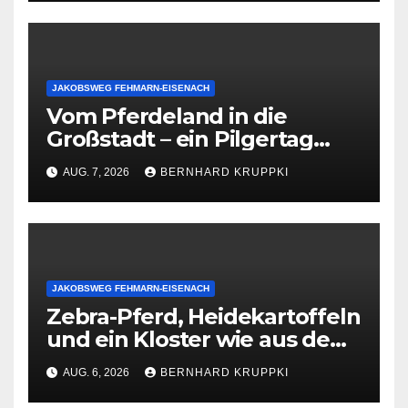
Lüneburg nach Hannover
JAKOBSWEG FEHMARN-EISENACH
Vom Pferdeland in die
Großstadt – ein Pilgertag
zwischen Stille und
AUG. 7, 2026
BERNHARD KRUPPKI
Verkehrslärm
JAKOBSWEG FEHMARN-EISENACH
Zebra-Pferd, Heidekartoffeln
und ein Kloster wie aus dem
Bilderbuch – auf der Via
AUG. 6, 2026
BERNHARD KRUPPKI
Scandinavica wird es einfach
nicht langweilig