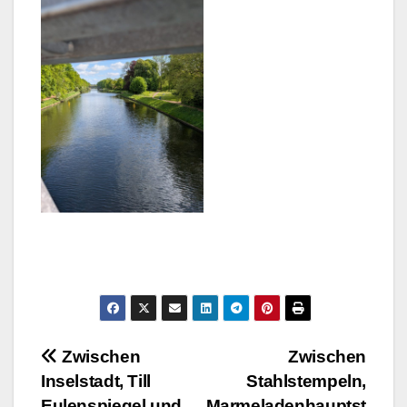
Beitragsnavigation
Zwischen
Zwischen
Inselstadt, Till
Stahlstempeln,
Eulenspiegel und
Marmeladenhauptst