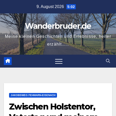
Zum
9. August 2026
5:02
Inhalt
springen
Wanderbruder.de
Meine kleinen Geschichten und Erlebnisse, heiter
erzählt…..
JAKOBSWEG FEHMARN-EISENACH
Zwischen Holstentor,