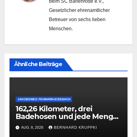
beim SC Barienrode e.V.,
Gesetzlicher ehrenamtlicher
Betreuer von sechs lieben
Menschen.
Ähnliche Beiträge
JAKOBSWEG FEHMARN-EISENACH
162,26 Kilometer, drei
Badehosen und jede Menge
Geschichten – mein Fazit zur
AUG. 8, 2026
BERNHARD KRUPPKI
Via Scandinavica von