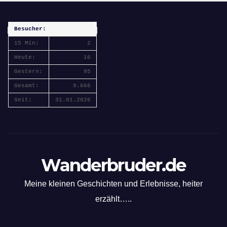
Besucher:
15 Min:
2
Heute:
16
Gestern:
95
Gesamt:
9.666
Seit:
31.01.2026
Wanderbruder.de
Meine kleinen Geschichten und Erlebnisse, heiter
erzählt…..