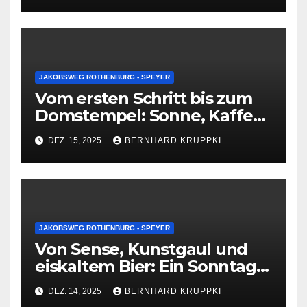
JAKOBSWEG ROTHENBURG - SPEYER
Vom ersten Schritt bis zum
Domstempel: Sonne, Kaffee
und ein leiser Abschied in
DEZ. 15, 2025
BERNHARD KRUPPKI
Speyer
JAKOBSWEG ROTHENBURG - SPEYER
Von Sense, Kunstgaul und
eiskaltem Bier: Ein Sonntag,
der bleibt
DEZ. 14, 2025
BERNHARD KRUPPKI