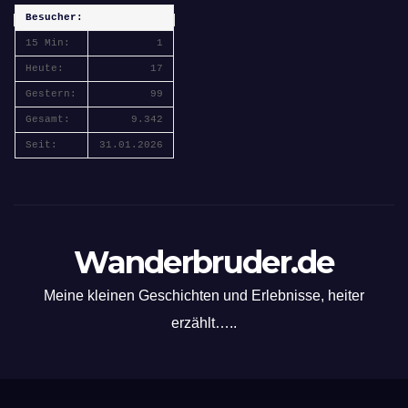
Besucher:
15 Min:
1
Heute:
17
Gestern:
99
Gesamt:
9.342
Seit:
31.01.2026
Wanderbruder.de
Meine kleinen Geschichten und Erlebnisse, heiter
erzählt…..