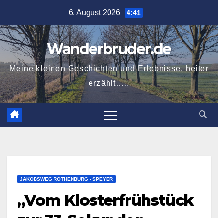
Zum
6. August 2026
4:41
Inhalt
springen
Wanderbruder.de
Meine kleinen Geschichten und Erlebnisse, heiter
erzählt…..
JAKOBSWEG ROTHENBURG - SPEYER
„Vom Klosterfrühstück