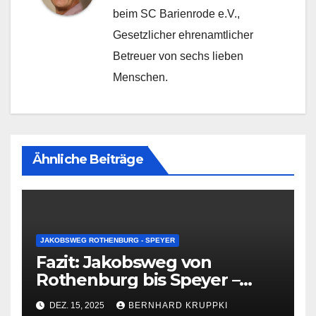
beim SC Barienrode e.V.,
Gesetzlicher ehrenamtlicher
Betreuer von sechs lieben
Menschen.
Ähnliche Beiträge
JAKOBSWEG ROTHENBURG - SPEYER
Fazit: Jakobsweg von
Rothenburg bis Speyer –
202,67 Kilometer, die bleiben
DEZ. 15, 2025
BERNHARD KRUPPKI