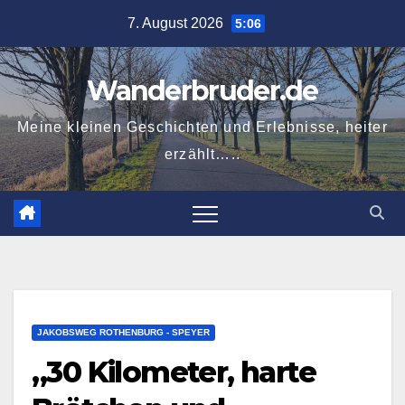
Zum
7. August 2026
5:06
Inhalt
springen
Wanderbruder.de
Meine kleinen Geschichten und Erlebnisse, heiter
erzählt…..
JAKOBSWEG ROTHENBURG - SPEYER
„30 Kilometer, harte