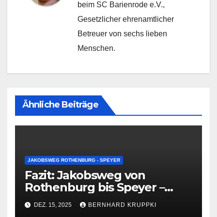
beim SC Barienrode e.V.,
Gesetzlicher ehrenamtlicher
Betreuer von sechs lieben
Menschen.
Ähnliche Beiträge
JAKOBSWEG ROTHENBURG - SPEYER
Fazit: Jakobsweg von
Rothenburg bis Speyer –
202,67 Kilometer, die bleiben
DEZ. 15, 2025
BERNHARD KRUPPKI