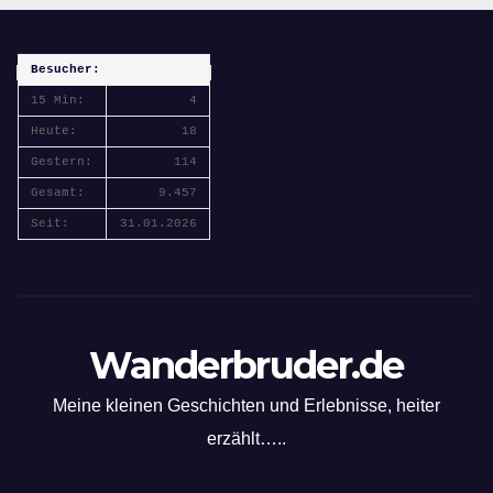
Besucher:
15 Min:
4
Heute:
18
Gestern:
114
Gesamt:
9.457
Seit:
31.01.2026
Wanderbruder.de
Meine kleinen Geschichten und Erlebnisse, heiter
erzählt…..