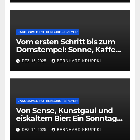
JAKOBSWEG ROTHENBURG - SPEYER
Vom ersten Schritt bis zum
Domstempel: Sonne, Kaffee
und ein leiser Abschied in
DEZ. 15, 2025
BERNHARD KRUPPKI
Speyer
JAKOBSWEG ROTHENBURG - SPEYER
Von Sense, Kunstgaul und
eiskaltem Bier: Ein Sonntag,
der bleibt
DEZ. 14, 2025
BERNHARD KRUPPKI