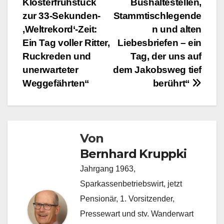
Klosterfrühstück
Bushaltestellen,
zur 33-Sekunden-
Stammtischlegende
‚Weltrekord‘-Zeit:
n und alten
Ein Tag voller Ritter,
Liebesbriefen – ein
Ruckreden und
Tag, der uns auf
unerwarteter
dem Jakobsweg tief
Weggefährten“
berührt“
Von
Bernhard Kruppki
Jahrgang 1963,
Sparkassenbetriebswirt, jetzt
Pensionär, 1. Vorsitzender,
Pressewart und stv. Wanderwart