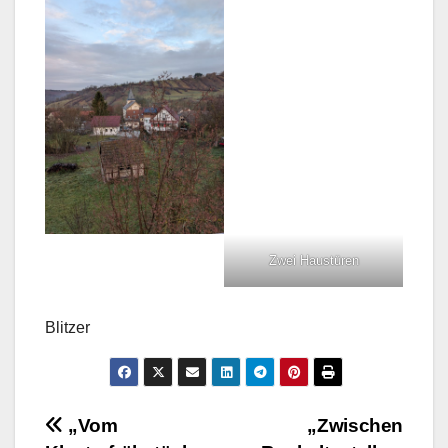
Zwei Haustüren
Blitzer
Beitragsnavigation
„Vom
„Zwischen