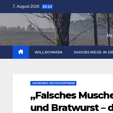
Zum
7. August 2026
20:24
Inhalt
springen
Mei
WILLKOMMEN
JAKOBSWEGE IN 
JAKOBSWEG HÖXTER-DORTMUND
„Falsches Muschel
und Bratwurst –