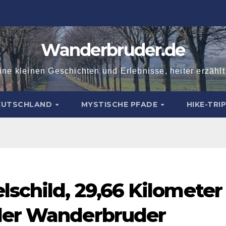
Wanderbruder.de
ne kleinen Geschichten und Erlebnisse, heiter erzähl
DEUTSCHLAND
MYSTISCHE PFADE
HIKE-TRI
schild, 29,66 Kilometer
 der Wanderbruder