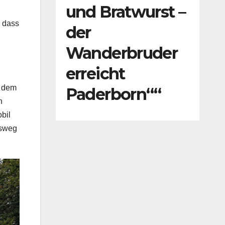
und Bratwurst –
, dass
der
Wanderbruder
erreicht
t dem
Paderborn““
n
bil
bsweg