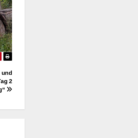
 und
Tag 2
g“