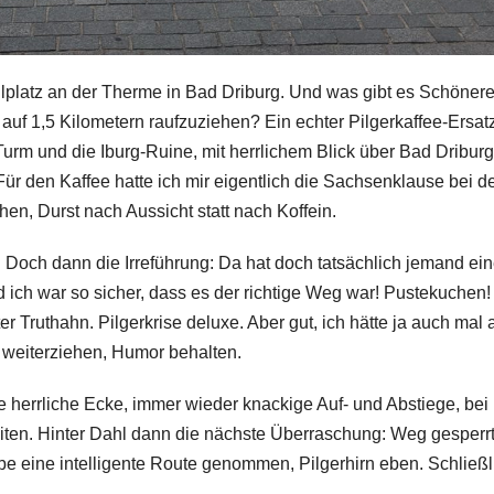
platz an der Therme in Bad Driburg. Und was gibt es Schöner
f 1,5 Kilometern raufzuziehen? Ein echter Pilgerkaffee-Ersatz
urm und die Iburg-Ruine, mit herrlichem Blick über Bad Dribur
ür den Kaffee hatte ich mir eigentlich die Sachsenklause bei d
en, Durst nach Aussicht statt nach Koffein.
Doch dann die Irreführung: Da hat doch tatsächlich jemand ei
d ich war so sicher, dass es der richtige Weg war! Pustekuchen!
er Truthahn. Pilgerkrise deluxe. Aber gut, ich hätte ja auch mal 
weiterziehen, Humor behalten.
herrliche Ecke, immer wieder knackige Auf- und Abstiege, bei
eiten. Hinter Dahl dann die nächste Überraschung: Weg gesperrt
abe eine intelligente Route genommen, Pilgerhirn eben. Schließl