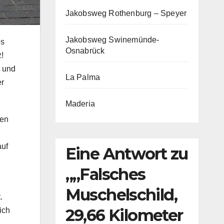
Jakobsweg Rothenburg – Speyer
Jakobsweg Swinemünde-
es
Osnabrück
!
g und
La Palma
er
Maderia
nen
auf
Eine Antwort zu
„„Falsches
Muschelschild,
.
29,66 Kilometer
ich