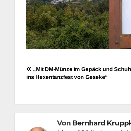
Beitragsnavigation
„Mit DM-Münze im Gepäck und Schu
ins Hexentanzfest von Geseke“
Von
Bernhard Kruppk