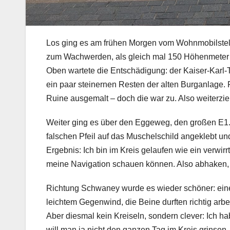
Los ging es am frühen Morgen vom Wohnmobilstell
zum Wachwerden, als gleich mal 150 Höhenmeter au
Oben wartete die Entschädigung: der Kaiser-Karl-T
ein paar steinernen Resten der alten Burganlage. F
Ruine ausgemalt – doch die war zu. Also weiterzieh
Weiter ging es über den Eggeweg, den großen E1. 
falschen Pfeil auf das Muschelschild angeklebt un
Ergebnis: Ich bin im Kreis gelaufen wie ein verwirrt
meine Navigation schauen können. Also abhaken, 
Richtung Schwaney wurde es wieder schöner: eine 
leichtem Gegenwind, die Beine durften richtig arb
Aber diesmal kein Kreiseln, sondern clever: Ich h
will man ja nicht den ganzen Tag im Kreis grinsen.