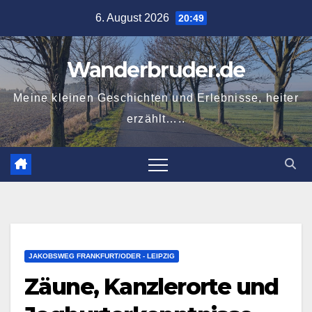
Zum
6. August 2026
20:49
Inhalt
springen
Wanderbruder.de
Meine kleinen Geschichten und Erlebnisse, heiter
erzählt…..
JAKOBSWEG FRANKFURT/ODER - LEIPZIG
Zäune, Kanzlerorte und