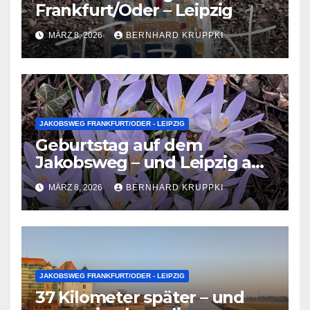
Frankfurt/Oder – Leipzig
MÄRZ 8, 2026
BERNHARD KRUPPKI
JAKOBSWEG FRANKFURT/ODER - LEIPZIG
Geburtstag auf dem
Jakobsweg – und Leipzig am
Horizont
MÄRZ 8, 2026
BERNHARD KRUPPKI
JAKOBSWEG FRANKFURT/ODER - LEIPZIG
37 Kilometer später – und