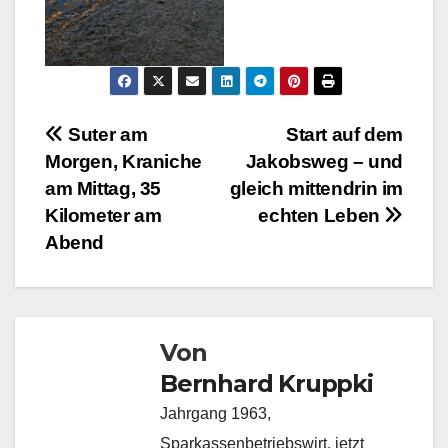
Beitragsnavigation
Suter am
Start auf dem
Morgen, Kraniche
Jakobsweg – und
am Mittag, 35
gleich mittendrin im
Kilometer am
echten Leben
Abend
Von
Bernhard Kruppki
Jahrgang 1963,
Sparkassenbetriebswirt, jetzt