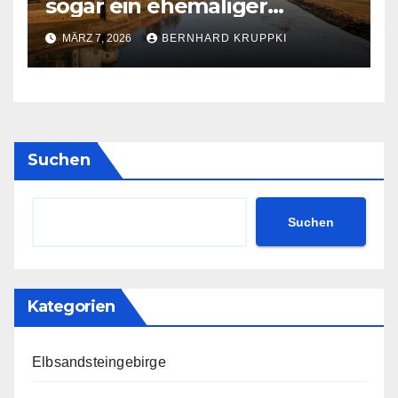
sogar ein ehemaliger
Tennisprofi liest mit
MÄRZ 7, 2026
BERNHARD KRUPPKI
Suchen
Suchen
Kategorien
Elbsandsteingebirge