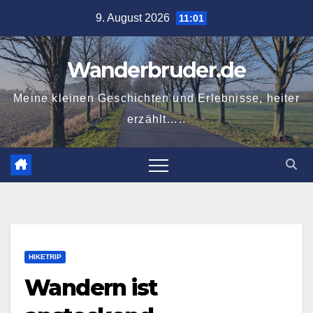
Zum
9. August 2026
11:01
Inhalt
springen
Wanderbruder.de
Meine kleinen Geschichten und Erlebnisse, heiter
erzählt…..
HIKETRIP
Wandern ist