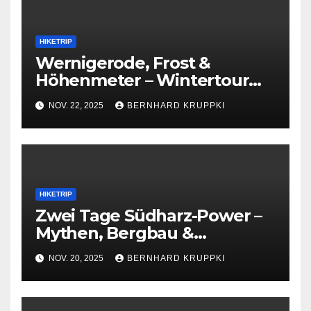
HIKETRIP
Wernigerode, Frost &
Höhenmeter – Wintertour
mit Solo-Finish
NOV. 22, 2025
BERNHARD KRUPPKI
HIKETRIP
Zwei Tage Südharz-Power –
Mythen, Bergbau &
Höhenmeter auf dem Weg
NOV. 20, 2025
BERNHARD KRUPPKI
zum 6. Wanderkaiser