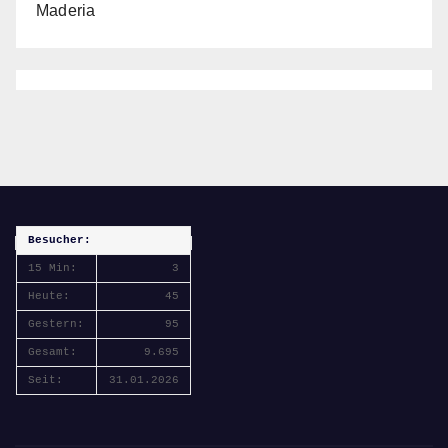
Maderia
Besucher:
15 Min:
3
Heute:
45
Gestern:
95
Gesamt:
9.695
Seit:
31.01.2026