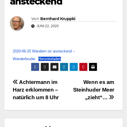
ansteckend
Von
Bernhard Kruppki
JUNI 22, 2020
2020-06-20 Wandern ist ansteckend –
Wanderbruder
Herunterladen
Beitragsnavigation
Achtermann im
Wenn es am
Harz erklommen –
Steinhuder Meer
natürlich um 8 Uhr
„zieht“…