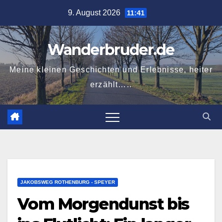
Zum
9. August 2026
11:41
Inhalt
springen
Wanderbruder.de
Meine kleinen Geschichten und Erlebnisse, heiter
erzählt…..
JAKOBSWEG ROTHENBURG - SPEYER
Vom Morgendunst bis