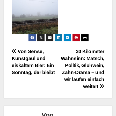
Beitragsnavigation
Von Sense,
30 Kilometer
Kunstgaul und
Wahnsinn: Matsch,
eiskaltem Bier: Ein
Politik, Glühwein,
Sonntag, der bleibt
Zahn-Drama – und
wir laufen einfach
weiter!
Von