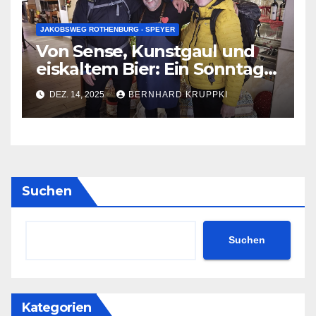
JAKOBSWEG ROTHENBURG - SPEYER
Von Sense, Kunstgaul und
eiskaltem Bier: Ein Sonntag,
der bleibt
DEZ. 14, 2025
BERNHARD KRUPPKI
Suchen
Suchen
Kategorien