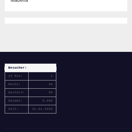
Maderia
Besucher:
15 Min:
1
Heute:
46
Gestern:
95
Gesamt:
9.696
Seit:
31.01.2026