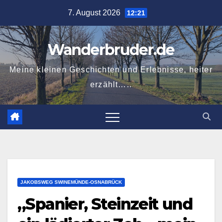
Zum
7. August 2026
12:21
Inhalt
springen
Wanderbruder.de
Meine kleinen Geschichten und Erlebnisse, heiter
erzählt…..
JAKOBSWEG SWINEMÜNDE-OSNABRÜCK
„Spanier, Steinzeit und