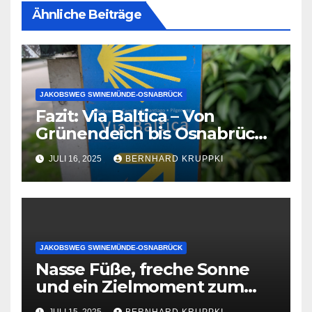
Ähnliche Beiträge
JAKOBSWEG SWINEMÜNDE-OSNABRÜCK
Fazit: Via Baltica – Von
Grünendeich bis Osnabrück.
6 Marathons in 8,5 Tagen. Mit
JULI 16, 2025
BERNHARD KRUPPKI
Barfußschuhen,
Stadtmusikanten und einer
großen Portion Willen.
JAKOBSWEG SWINEMÜNDE-OSNABRÜCK
Nasse Füße, freche Sonne
und ein Zielmoment zum
Niederknien – Endspurt nach