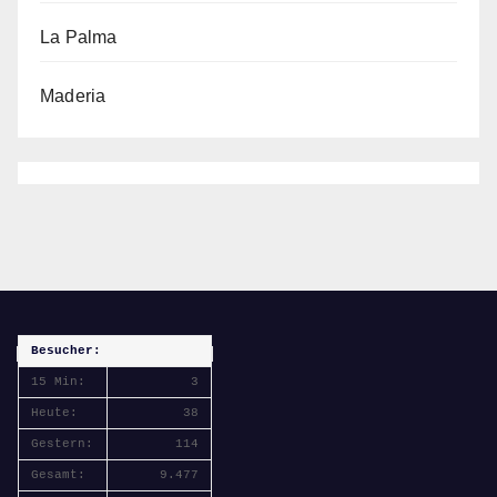
La Palma
Maderia
Besucher:
15 Min:
3
Heute:
38
Gestern:
114
Gesamt:
9.477