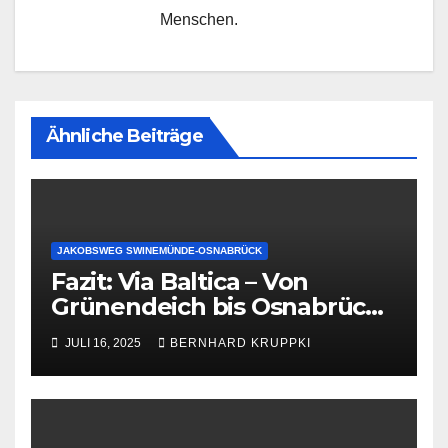
Menschen.
Ähnliche Beiträge
JAKOBSWEG SWINEMÜNDE-OSNABRÜCK
Fazit: Via Baltica – Von
Grünendeich bis Osnabrück.
6 Marathons in 8,5 Tagen. Mit
JULI 16, 2025
BERNHARD KRUPPKI
Barfußschuhen,
Stadtmusikanten und einer
großen Portion Willen.