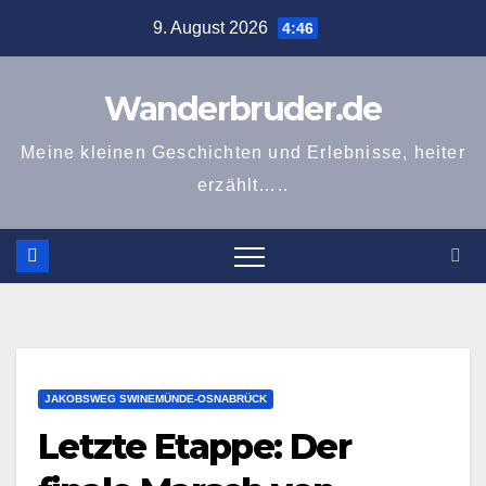
Zum
9. August 2026
4:46
Inhalt
springen
Wanderbruder.de
Meine kleinen Geschichten und Erlebnisse, heiter
erzählt…..
JAKOBSWEG SWINEMÜNDE-OSNABRÜCK
Letzte Etappe: Der