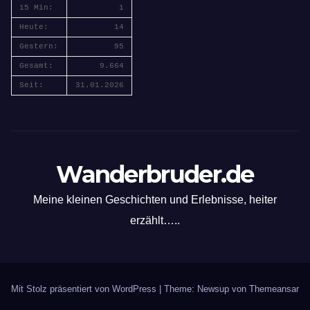
15 Min:
1
Heute:
14
Gestern:
95
Gesamt:
9.664
Seit:
31.01.2026
Wanderbruder.de
Meine kleinen Geschichten und Erlebnisse, heiter
erzählt…..
Mit Stolz präsentiert von WordPress
|
Theme: Newsup von
Themeansar