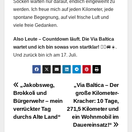
Socken warten nur darauf, endlich eingeweiht zu
werden. Ich freue mich auf jeden Kilometer, jede
spontane Begegnung, auf viel frische Luft und
viele freie Gedanken.
Also Leute – Countdown läuft. Die Via Baltica
wartet und ich bin sowas von startklar!
🚶‍♂️🚐☀️.
Und zurück bin ich am 17. Juli.
Beitragsnavigation
„Jakobsweg,
„Via Baltica – Der
Brokkoli und
große Kilometer-
Bürgerwehr – mein
Kracher: 10 Tage,
verrückter Tag
271,5 Kilometer und
durchs Alte Land“
ein Wohnmobil im
Dauereinsatz!“