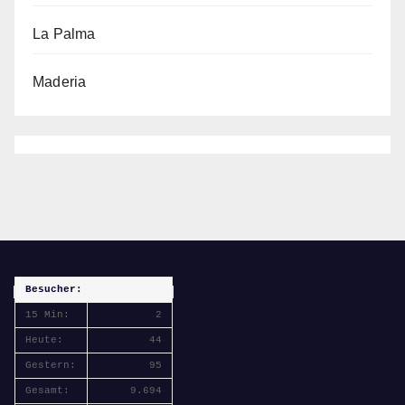
La Palma
Maderia
Besucher:
15 Min:
2
Heute:
44
Gestern:
95
Gesamt:
9.694