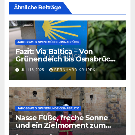
Ähnliche Beiträge
JAKOBSWEG SWINEMÜNDE-OSNABRÜCK
Fazit: Via Baltica – Von
Grünendeich bis Osnabrück.
6 Marathons in 8,5 Tagen. Mit
JULI 16, 2025
BERNHARD KRUPPKI
Barfußschuhen,
Stadtmusikanten und einer
großen Portion Willen.
JAKOBSWEG SWINEMÜNDE-OSNABRÜCK
Nasse Füße, freche Sonne
und ein Zielmoment zum
Niederknien – Endspurt nach