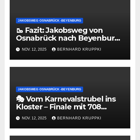
JAKOBSWEG OSNABRÜCK -BEYENBURG
🥾 Fazit: Jakobsweg von
Osnabrück nach Beyenburg
– 183,96 Kilometer pures
NOV. 12, 2025
BERNHARD KRUPPKI
Leben!
JAKOBSWEG OSNABRÜCK -BEYENBURG
🎭 Vom Karnevalstrubel ins
Kloster – Finale mit 708
Höhenmetern!
NOV. 12, 2025
BERNHARD KRUPPKI