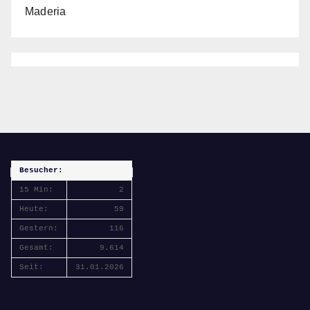
Maderia
Besucher:
15 Min:
2
Heute:
59
Gestern:
116
Gesamt:
9.614
Seit:
31.01.2026