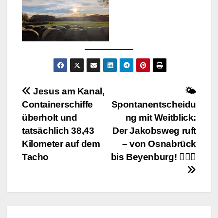
Beitragsnavigation
Jesus am Kanal,
🌤️
Containerschiffe
Spontanentscheidu
überholt und
ng mit Weitblick:
tatsächlich 38,43
Der Jakobsweg ruft
Kilometer auf dem
– von Osnabrück
Tacho
bis Beyenburg! 🚶‍♂️✨