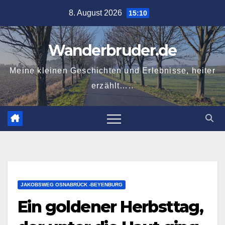
Zum
8. August 2026
15:10
Inhalt
springen
Wanderbruder.de
Meine kleinen Geschichten und Erlebnisse, heiter
erzählt…..
JAKOBSWEG OSNABRÜCK -BEYENBURG
Ein goldener Herbsttag,