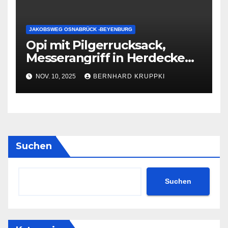
JAKOBSWEG OSNABRÜCK -BEYENBURG
Opi mit Pilgerrucksack,
Messerangriff in Herdecke
und Sonnenglanz über
NOV. 10, 2025
BERNHARD KRUPPKI
Hagen.
Suchen
Suchen