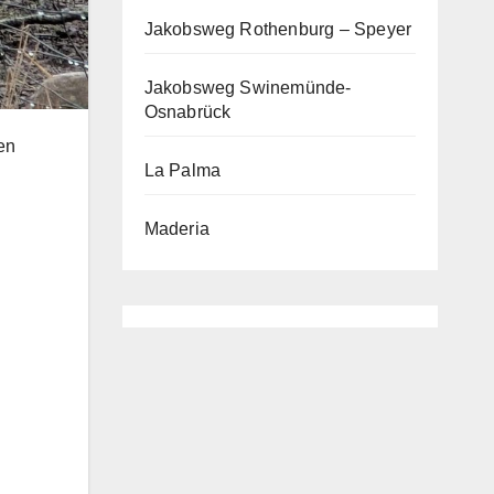
Jakobsweg Rothenburg – Speyer
Jakobsweg Swinemünde-
Osnabrück
en
La Palma
Maderia