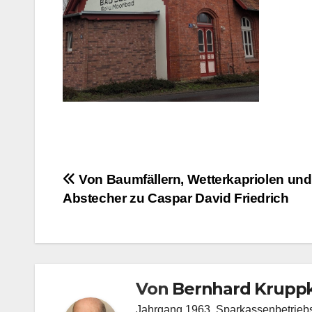
Beitragsnavigation
Von Baumfällern, Wetterkapriolen un
Abstecher zu Caspar David Friedrich
Von
Bernhard Kruppk
Jahrgang 1963, Sparkassenbetriebswi