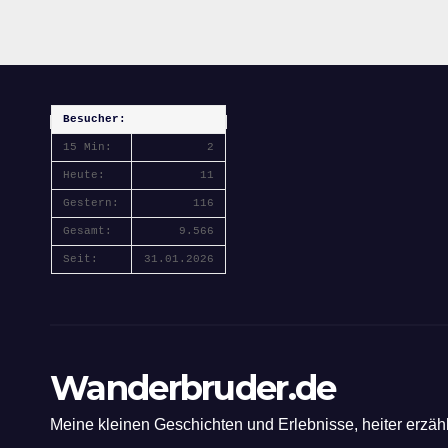
und einer großen
Portion Willen.
Besucher:
15 Min:
2
Heute:
11
Gestern:
116
Gesamt:
9.566
Seit:
31.01.2026
Wanderbruder.de
Meine kleinen Geschichten und Erlebnisse, heiter erzäh