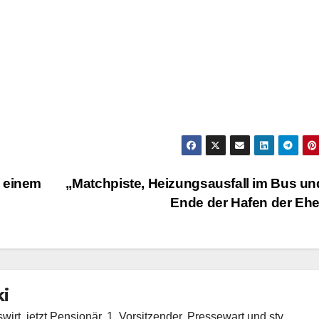
d einem
„Matchpiste, Heizungsausfall im Bus u
Ende der Hafen der Eh
i
rt, jetzt Pensionär, 1. Vorsitzender, Pressewart und stv.